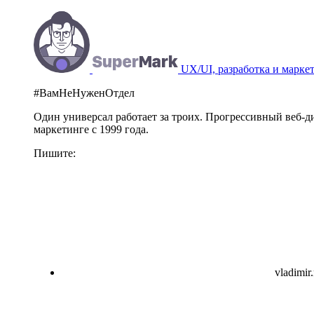
UX/UI, разработка и марке
#ВамНеНуженОтдел
Один универсал работает за троих. Прогрессивный веб-
маркетинге с 1999 года.
Пишите:
vladimir.